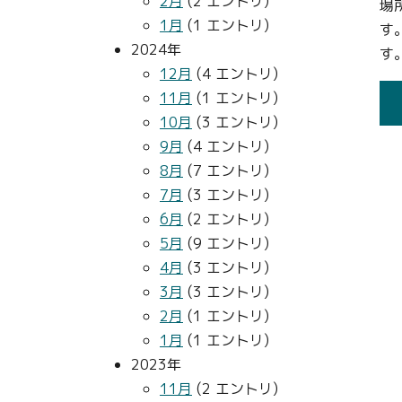
2月
(2 エントリ)
場
1月
(1 エントリ)
す
2024年
す
12月
(4 エントリ)
11月
(1 エントリ)
10月
(3 エントリ)
9月
(4 エントリ)
8月
(7 エントリ)
7月
(3 エントリ)
6月
(2 エントリ)
5月
(9 エントリ)
4月
(3 エントリ)
3月
(3 エントリ)
2月
(1 エントリ)
1月
(1 エントリ)
2023年
11月
(2 エントリ)