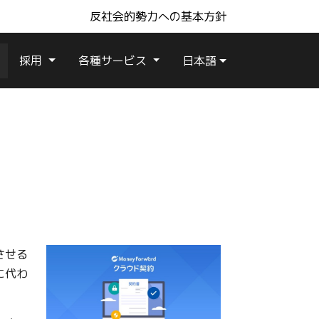
反社会的勢力への基本方針
採用
各種サービス
日本語
させる
に代わ