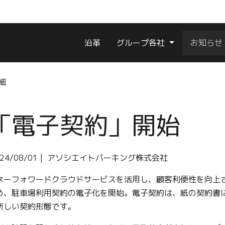
沿革
グループ各社
お知らせ
細
「電子契約」開始
24/08/01
|
アソシエイトパーキング株式会社
ネーフォワードクラウドサービスを活用し、顧客利便性を向上
め、駐車場利用契約の電子化を開始。電子契約は、紙の契約書
新しい契約形態です。