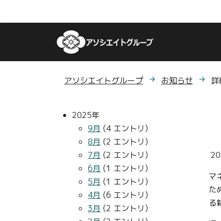
メインコンテンツへ飛ぶ
アソシエイトグループ
お知らせ
詳
2025年
9月
(4 エントリ)
8月
(2 エントリ)
7月
(2 エントリ)
20
6月
(1 エントリ)
マ
5月
(1 エントリ)
た
4月
(6 エントリ)
る
3月
(2 エントリ)