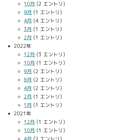
10月
(2 エントリ)
9月
(1 エントリ)
4月
(4 エントリ)
3月
(1 エントリ)
2月
(1 エントリ)
2022年
12月
(3 エントリ)
10月
(1 エントリ)
9月
(2 エントリ)
8月
(2 エントリ)
4月
(2 エントリ)
2月
(1 エントリ)
1月
(1 エントリ)
2021年
12月
(1 エントリ)
10月
(1 エントリ)
4月
(2 エントリ)