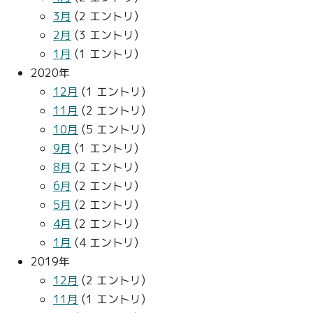
3月
(2 エントリ)
2月
(3 エントリ)
1月
(1 エントリ)
2020年
12月
(1 エントリ)
11月
(2 エントリ)
10月
(5 エントリ)
9月
(1 エントリ)
8月
(2 エントリ)
6月
(2 エントリ)
5月
(2 エントリ)
4月
(2 エントリ)
1月
(4 エントリ)
2019年
12月
(2 エントリ)
11月
(1 エントリ)