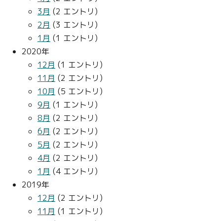
3月
(2 エントリ)
2月
(3 エントリ)
1月
(1 エントリ)
2020年
12月
(1 エントリ)
11月
(2 エントリ)
10月
(5 エントリ)
9月
(1 エントリ)
8月
(2 エントリ)
6月
(2 エントリ)
5月
(2 エントリ)
4月
(2 エントリ)
1月
(4 エントリ)
2019年
12月
(2 エントリ)
11月
(1 エントリ)