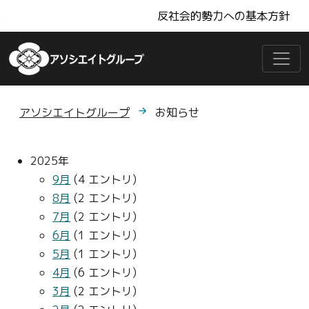
反社会的勢力への基本方針
メインコンテンツへ飛ぶ
アソシエイトグループ
お知らせ
2025年
9月
(4 エントリ)
8月
(2 エントリ)
7月
(2 エントリ)
6月
(1 エントリ)
5月
(1 エントリ)
4月
(6 エントリ)
3月
(2 エントリ)