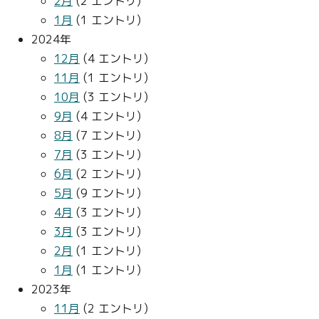
2月
(2 エントリ)
1月
(1 エントリ)
2024年
12月
(4 エントリ)
11月
(1 エントリ)
10月
(3 エントリ)
9月
(4 エントリ)
8月
(7 エントリ)
7月
(3 エントリ)
6月
(2 エントリ)
5月
(9 エントリ)
4月
(3 エントリ)
3月
(3 エントリ)
2月
(1 エントリ)
1月
(1 エントリ)
2023年
11月
(2 エントリ)