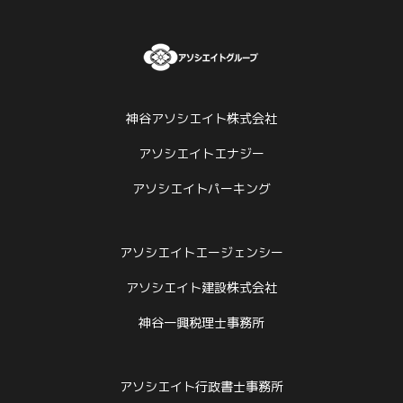
神谷アソシエイト株式会社
アソシエイトエナジー
アソシエイトパーキング
アソシエイトエージェンシー
アソシエイト建設株式会社
神谷一興税理士事務所
アソシエイト行政書士事務所