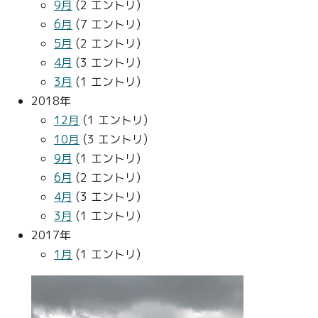
9月
(2 エントリ)
6月
(7 エントリ)
5月
(2 エントリ)
4月
(3 エントリ)
3月
(1 エントリ)
2018年
12月
(1 エントリ)
10月
(3 エントリ)
9月
(1 エントリ)
6月
(2 エントリ)
4月
(3 エントリ)
3月
(1 エントリ)
2017年
1月
(1 エントリ)