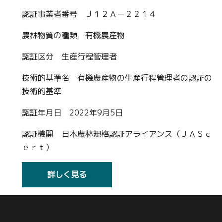
認証事業者番号 Ｊ１２Ａ－２２１４
農林物質の種類 有機農産物
認証区分 生産行程管理者
技術的基準名 有機農産物の生産行程管理者の認証の
技術的基準
認証年月日 2022年9月5日
認証機関 日本農林規格認証アライアンス（ＪＡＳｃ
ｅｒｔ）
詳しく見る