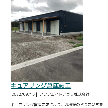
キュアリング倉庫竣工
2022/09/15
|
アソシエイトアグリ株式会社
キュアリング倉庫完成により、収穫後のさつまいもを