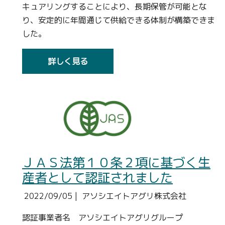
キュアリングすることにより、長期保管が可能とな
り、安定的に年間通じて供給できる体制が構築できま
した。
詳しく見る
ＪＡＳ法第１０条２項に基づく生
産者として認証されました
2022/09/05
|
アソシエイトアグリ株式会社
認証事業者名 アソシエイトアグリグループ