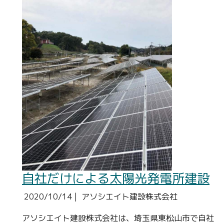
自社だけによる太陽光発電所建設
2020/10/14
|
アソシエイト建設株式会社
アソシエイト建設株式会社は、埼玉県東松山市で自社