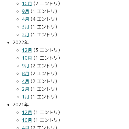
10月
(2 エントリ)
9月
(1 エントリ)
4月
(4 エントリ)
3月
(1 エントリ)
2月
(1 エントリ)
2022年
12月
(3 エントリ)
10月
(1 エントリ)
9月
(2 エントリ)
8月
(2 エントリ)
4月
(2 エントリ)
2月
(1 エントリ)
1月
(1 エントリ)
2021年
12月
(1 エントリ)
10月
(1 エントリ)
4月
(2 エントリ)