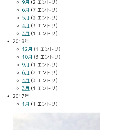
9月
(2 エントリ)
6月
(7 エントリ)
5月
(2 エントリ)
4月
(3 エントリ)
3月
(1 エントリ)
2018年
12月
(1 エントリ)
10月
(3 エントリ)
9月
(1 エントリ)
6月
(2 エントリ)
4月
(3 エントリ)
3月
(1 エントリ)
2017年
1月
(1 エントリ)