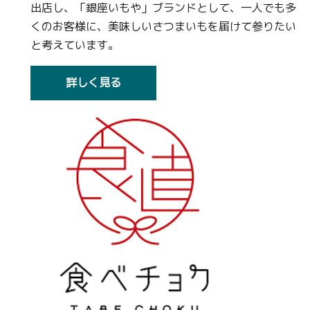
出店し、「銀座いもや」ブランドとして、一人でも多
くのお客様に、美味しいさつまいもを届けて参りたい
と考えています。
詳しく見る